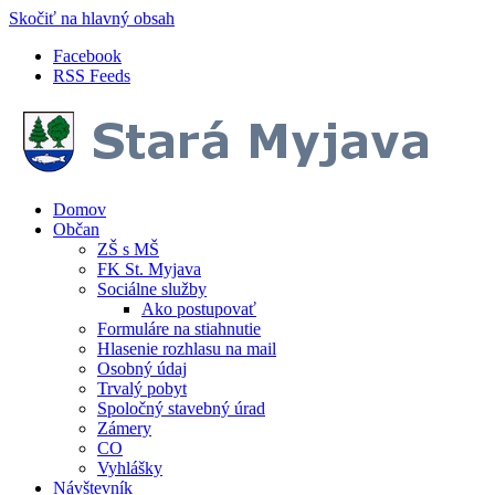
Skočiť na hlavný obsah
Facebook
RSS Feeds
Domov
Občan
ZŠ s MŠ
FK St. Myjava
Sociálne služby
Ako postupovať
Formuláre na stiahnutie
Hlasenie rozhlasu na mail
Osobný údaj
Trvalý pobyt
Spoločný stavebný úrad
Zámery
CO
Vyhlášky
Návštevník