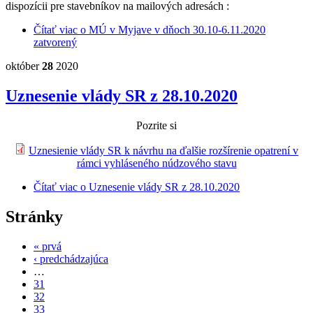
dispozícii pre stavebníkov na mailových adresách :
Čítať viac
o MÚ v Myjave v dňoch 30.10-6.11.2020
zatvorený
október
28
2020
Uznesenie vlády SR z 28.10.2020
Pozrite si
Uznesienie vlády SR k návrhu na ďalšie rozšírenie opatrení v
rámci vyhláseného núdzového stavu
Čítať viac
o Uznesenie vlády SR z 28.10.2020
Stránky
« prvá
‹ predchádzajúca
…
31
32
33