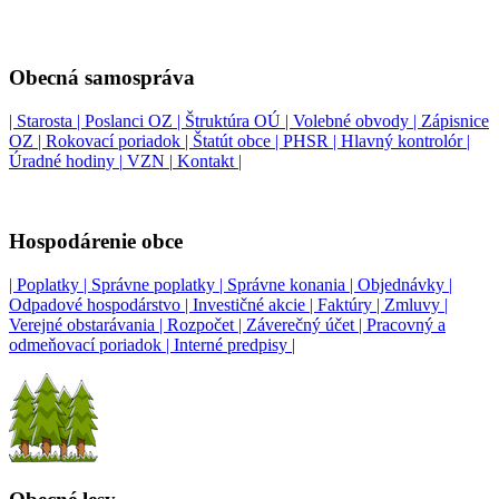
Obecná samospráva
| Starosta |
Poslanci OZ |
Štruktúra OÚ |
Volebné obvody |
Zápisnice
OZ |
Rokovací poriadok |
Štatút obce |
PHSR |
Hlavný kontrolór |
Úradné hodiny |
VZN |
Kontakt |
Hospodárenie obce
| Poplatky |
Správne poplatky |
Správne konania |
Objednávky |
Odpadové hospodárstvo |
Investičné akcie |
Faktúry |
Zmluvy |
Verejné obstarávania |
Rozpočet |
Záverečný účet |
Pracovný a
odmeňovací poriadok |
Interné predpisy |