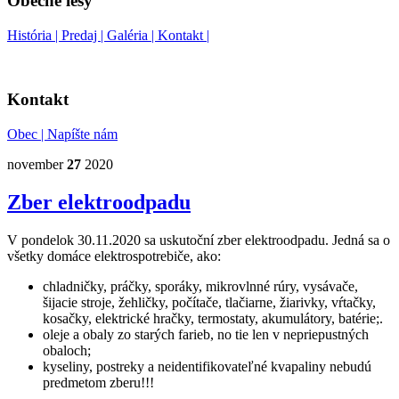
Obecné lesy
História |
Predaj |
Galéria |
Kontakt |
Kontakt
Obec |
Napíšte nám
november
27
2020
Zber elektroodpadu
V pondelok 30.11.2020 sa uskutoční zber elektroodpadu. Jedná sa o
všetky domáce elektrospotrebiče, ako:
chladničky, práčky, sporáky, mikrovlnné rúry, vysávače,
šijacie stroje, žehličky, počítače, tlačiarne, žiarivky, vŕtačky,
kosačky, elektrické hračky, termostaty, akumulátory, batérie;.
oleje a obaly zo starých farieb, no tie len v nepriepustných
obaloch;
kyseliny, postreky a neidentifikovateľné kvapaliny nebudú
predmetom zberu!!!