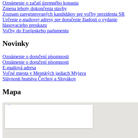
Oznámenie o začatí územného konania
Zmena lehoty dokončenia stavby
Zoznam zaregistrovaných kandidátov pre voľby prezidenta SR
Určenie e-mailovej adresy pre doručenie žiadosti o vydanie
hlasovacieho preukazu
Voľby do Európskeho parlamentu
Novinky
Oznámenie o doručení písomnosti
Oznámenie o doručení písomnosti
E-mailová adresa
Voľné miesta v Mestských jasliach Myjava
Slávnosti bratstva Čechov a Slovákov
Mapa