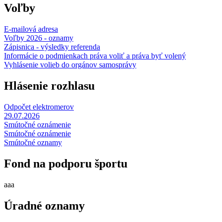
Voľby
E-mailová adresa
Voľby 2026 - oznamy
Zápisnica - výsledky referenda
Informácie o podmienkach práva voliť a práva byť volený
Vyhlásenie volieb do orgánov samosprávy
Hlásenie rozhlasu
Odpočet elektromerov
29.07.2026
Smútočné oznámenie
Smútočné oznámenie
Smútočné oznamy
Fond na podporu športu
aaa
Úradné oznamy