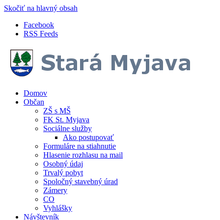
Skočiť na hlavný obsah
Facebook
RSS Feeds
Domov
Občan
ZŠ s MŠ
FK St. Myjava
Sociálne služby
Ako postupovať
Formuláre na stiahnutie
Hlasenie rozhlasu na mail
Osobný údaj
Trvalý pobyt
Spoločný stavebný úrad
Zámery
CO
Vyhlášky
Návštevník