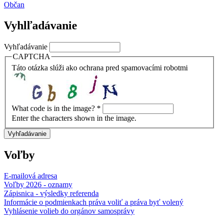
Občan
Vyhlľadávanie
Vyhľadávanie
CAPTCHA
Táto otázka slúži ako ochrana pred spamovacími robotmi
What code is in the image?
*
Enter the characters shown in the image.
Voľby
E-mailová adresa
Voľby 2026 - oznamy
Zápisnica - výsledky referenda
Informácie o podmienkach práva voliť a práva byť volený
Vyhlásenie volieb do orgánov samosprávy