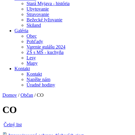
Stará Myjava - história
Ubytovanie
Stravovanie
Bežecké lyžovanie
Skiland
Galéria
Obec
Pohľady
Varenie gulášu 2024
ZŠ s MŠ - kuchyňa
Lesy
Mapy
Kontakt
Kontakt
Napíšte nám
Úradné hodiny
Domov
/
Občan
/
CO
CO
Čelný list