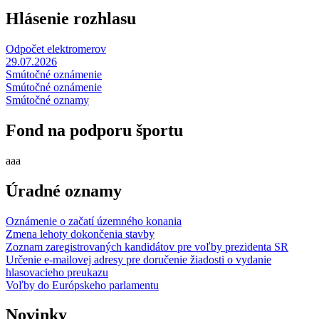
Hlásenie rozhlasu
Odpočet elektromerov
29.07.2026
Smútočné oznámenie
Smútočné oznámenie
Smútočné oznamy
Fond na podporu športu
aaa
Úradné oznamy
Oznámenie o začatí územného konania
Zmena lehoty dokončenia stavby
Zoznam zaregistrovaných kandidátov pre voľby prezidenta SR
Určenie e-mailovej adresy pre doručenie žiadosti o vydanie
hlasovacieho preukazu
Voľby do Európskeho parlamentu
Novinky