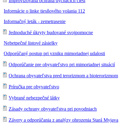
Improvizovaná ochrana dýchacích ciest
Informácie o linke tiesňového volania 112
Informačný leták - zemetrasenie
Jednoduché úkryty budované svojpomocne
Nebetpečné listové zásielky
Odporúčaný postup pri vzniku mimoriadnej udalosti
Odporúčanie pre obyvateľstvo pri mimoriadnej situácií
Ochrana obyvateľstva pred terorizmom a bioterorizmom
Príručka pre obyvateľstvo
Vybrané nebezpečné látky
Zásady ochrany obyvateľstva pri povodniach
Závery a odporúčania z analýzy ohrozenia Stará Myjava