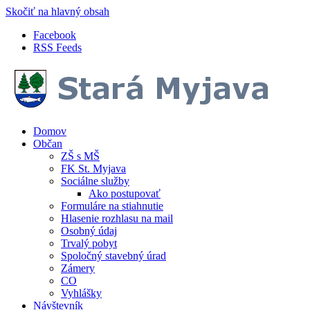
Skočiť na hlavný obsah
Facebook
RSS Feeds
Domov
Občan
ZŠ s MŠ
FK St. Myjava
Sociálne služby
Ako postupovať
Formuláre na stiahnutie
Hlasenie rozhlasu na mail
Osobný údaj
Trvalý pobyt
Spoločný stavebný úrad
Zámery
CO
Vyhlášky
Návštevník