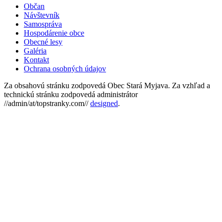
Občan
Návštevník
Samospráva
Hospodárenie obce
Obecné lesy
Galéria
Kontakt
Ochrana osobných údajov
Za obsahovú stránku zodpovedá Obec Stará Myjava. Za vzhľad a
technickú stránku zodpovedá administrátor
//admin/at/topstranky.com//
designed
.