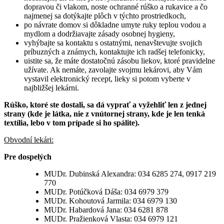
dopravou či vlakom, noste ochranné rúško a rukavice a čo
najmenej sa dotýkajte plôch v týchto prostriedkoch,
po návrate domov si dôkladne umyte ruky teplou vodou a
mydlom a dodržiavajte zásady osobnej hygieny,
vyhýbajte sa kontaktu s ostatnými, nenavštevujte svojich
príbuzných a známych, kontaktujte ich radšej telefonicky,
uistite sa, že máte dostatočnú zásobu liekov, ktoré pravidelne
užívate. Ak nemáte, zavolajte svojmu lekárovi, aby Vám
vystavil elektronický recept, lieky si potom vyberte v
najbližšej lekárni.
Rúško, ktoré ste dostali, sa dá vyprať a vyžehliť len z jednej
strany (kde je látka, nie z vnútornej strany, kde je len tenká
textília, lebo v tom prípade si ho spálite).
Obvodní lekári:
Pre dospelých
MUDr. Dubinská Alexandra: 034 6285 274, 0917 219
770
MUDr. Potúčková Dáša: 034 6979 379
MUDr. Kohoutová Jarmila: 034 6979 130
MUDr. Habardová Jana: 034 6281 878
MUDr. Pražienková Vlasta: 034 6979 121