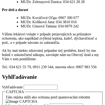
MUDr. Zelenayová Danica: 034 621 28 28
Pre deti a dorast
MUDr. Kováčová Oľga: 0907 390 077
MUDr. Košíková Jana: 034 3810 016
MUDr. Glasová Tatiana: 034 6979 242
Vášmu lekárovi volajte v prípade prejavujúcich sa príznakov
ochorenia, ako napríklad zvýšená teplota, kašeľ, dýchavičnosť a
pod., a v prípade návratu zo zahraničia.
Ak by mal niekto zdravotný prípadne iný problém, ktorý by mu
bránil v uskutočnení nákupu, zavolajte nám na Obecný úrad a my
Vám v tom pomôžeme.
Tel.: 034 621 55 79, 0911 239 544, starosta obce: 0907 983 556
Vyhlľadávanie
Vyhľadávanie
CAPTCHA
Táto otázka slúži ako ochrana pred spamovacími robotmi