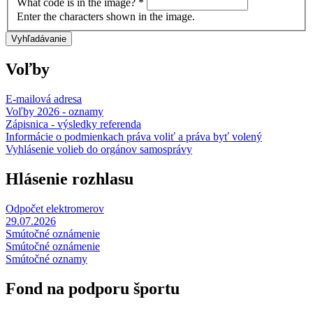
What code is in the image?
*
Enter the characters shown in the image.
Voľby
E-mailová adresa
Voľby 2026 - oznamy
Zápisnica - výsledky referenda
Informácie o podmienkach práva voliť a práva byť volený
Vyhlásenie volieb do orgánov samosprávy
Hlásenie rozhlasu
Odpočet elektromerov
29.07.2026
Smútočné oznámenie
Smútočné oznámenie
Smútočné oznamy
Fond na podporu športu