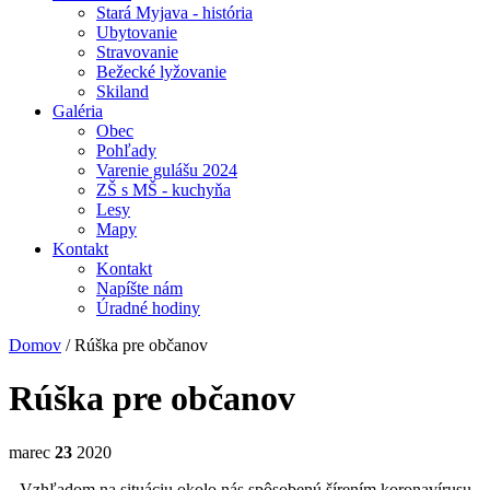
Stará Myjava - história
Ubytovanie
Stravovanie
Bežecké lyžovanie
Skiland
Galéria
Obec
Pohľady
Varenie gulášu 2024
ZŠ s MŠ - kuchyňa
Lesy
Mapy
Kontakt
Kontakt
Napíšte nám
Úradné hodiny
Domov
/
Rúška pre občanov
Rúška pre občanov
marec
23
2020
Vzhľadom na situáciu okolo nás spôsobenú šírením koronavírusu