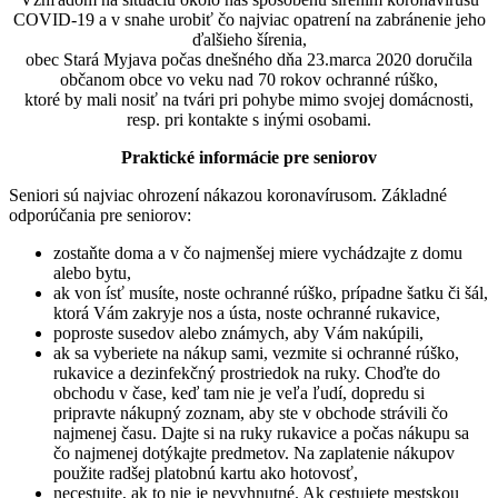
COVID-19 a v snahe urobiť čo najviac opatrení na zabránenie jeho
ďalšieho šírenia,
obec Stará Myjava počas dnešného dňa 23.marca 2020 doručila
občanom obce vo veku nad 70 rokov ochranné rúško,
ktoré by mali nosiť na tvári pri pohybe mimo svojej domácnosti,
resp. pri kontakte s inými osobami.
Praktické informácie pre seniorov
Seniori sú najviac ohrození nákazou koronavírusom. Základné
odporúčania pre seniorov:
zostaňte doma a v čo najmenšej miere vychádzajte z domu
alebo bytu,
ak von ísť musíte, noste ochranné rúško, prípadne šatku či šál,
ktorá Vám zakryje nos a ústa, noste ochranné rukavice,
poproste susedov alebo známych, aby Vám nakúpili,
ak sa vyberiete na nákup sami, vezmite si ochranné rúško,
rukavice a dezinfekčný prostriedok na ruky. Choďte do
obchodu v čase, keď tam nie je veľa ľudí, dopredu si
pripravte nákupný zoznam, aby ste v obchode strávili čo
najmenej času. Dajte si na ruky rukavice a počas nákupu sa
čo najmenej dotýkajte predmetov. Na zaplatenie nákupov
použite radšej platobnú kartu ako hotovosť,
necestujte, ak to nie je nevyhnutné. Ak cestujete mestskou