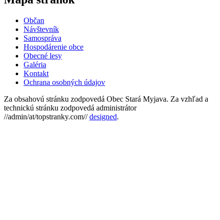
Občan
Návštevník
Samospráva
Hospodárenie obce
Obecné lesy
Galéria
Kontakt
Ochrana osobných údajov
Za obsahovú stránku zodpovedá Obec Stará Myjava. Za vzhľad a
technickú stránku zodpovedá administrátor
//admin/at/topstranky.com//
designed
.