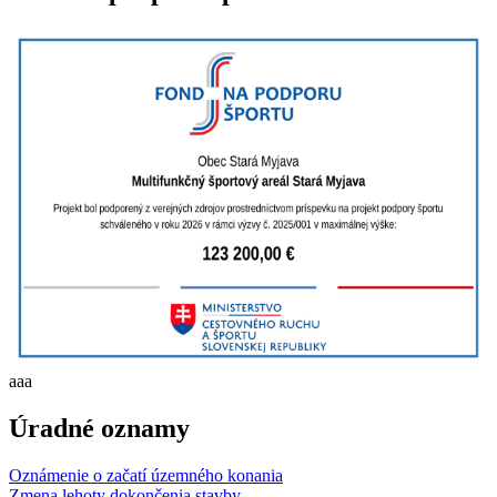
aaa
Úradné oznamy
Oznámenie o začatí územného konania
Zmena lehoty dokončenia stavby