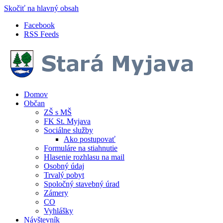
Skočiť na hlavný obsah
Facebook
RSS Feeds
Domov
Občan
ZŠ s MŠ
FK St. Myjava
Sociálne služby
Ako postupovať
Formuláre na stiahnutie
Hlasenie rozhlasu na mail
Osobný údaj
Trvalý pobyt
Spoločný stavebný úrad
Zámery
CO
Vyhlášky
Návštevník