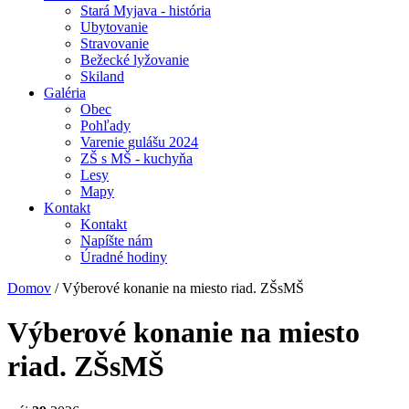
Stará Myjava - história
Ubytovanie
Stravovanie
Bežecké lyžovanie
Skiland
Galéria
Obec
Pohľady
Varenie gulášu 2024
ZŠ s MŠ - kuchyňa
Lesy
Mapy
Kontakt
Kontakt
Napíšte nám
Úradné hodiny
Domov
/
Výberové konanie na miesto riad. ZŠsMŠ
Výberové konanie na miesto
riad. ZŠsMŠ