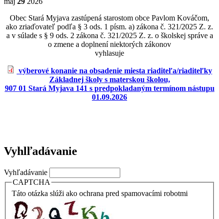
máj
29
2026
Obec Stará Myjava zastúpená starostom obce Pavlom Kováčom,
ako zriaďovateľ podľa § 3 ods. 1 písm. a) zákona č. 321/2025 Z. z.
a v súlade s § 9 ods. 2 zákona č. 321/2025 Z. z. o školskej správe a
o zmene a doplnení niektorých zákonov
vyhlasuje
výberové konanie na obsadenie miesta riaditeľa/riaditeľky
Základnej školy s materskou školou,
907 01 Stará Myjava 141 s predpokladaným termínom nástupu
01.09.2026
Vyhlľadávanie
Vyhľadávanie
CAPTCHA
Táto otázka slúži ako ochrana pred spamovacími robotmi