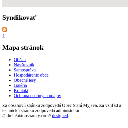
Syndikovať
↑
Mapa stránok
Občan
Návštevník
Samospráva
Hospodárenie obce
Obecné lesy
Galéria
Kontakt
Ochrana osobných údajov
Za obsahovú stránku zodpovedá Obec Stará Myjava. Za vzhľad a
technickú stránku zodpovedá administrátor
//admin/at/topstranky.com//
designed
.