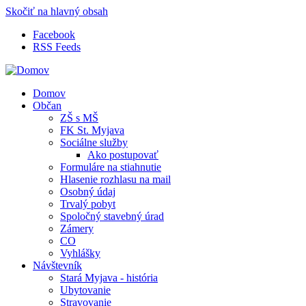
Skočiť na hlavný obsah
Facebook
RSS Feeds
Domov
Občan
ZŠ s MŠ
FK St. Myjava
Sociálne služby
Ako postupovať
Formuláre na stiahnutie
Hlasenie rozhlasu na mail
Osobný údaj
Trvalý pobyt
Spoločný stavebný úrad
Zámery
CO
Vyhlášky
Návštevník
Stará Myjava - história
Ubytovanie
Stravovanie