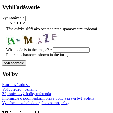
Vyhlľadávanie
Vyhľadávanie
CAPTCHA
Táto otázka slúži ako ochrana pred spamovacími robotmi
What code is in the image?
*
Enter the characters shown in the image.
Voľby
E-mailová adresa
Voľby 2026 - oznamy
Zápisnica - výsledky referenda
Informácie o podmienkach práva voliť a práva byť volený
Vyhlásenie volieb do orgánov samosprávy