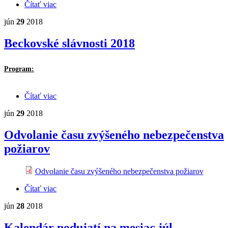
Čítať viac
o Výzva na predkladanie ponúk
jún
29
2018
Beckovské slávnosti 2018
Program:
Čítať viac
o Beckovské slávnosti 2018
jún
29
2018
Odvolanie času zvýšeného nebezpečenstva
požiarov
Odvolanie času zvýšeného nebezpečenstva požiarov
Čítať viac
o Odvolanie času zvýšeného nebezpečenstva
požiarov
jún
28
2018
Kalendár podujatí na mesiac júl