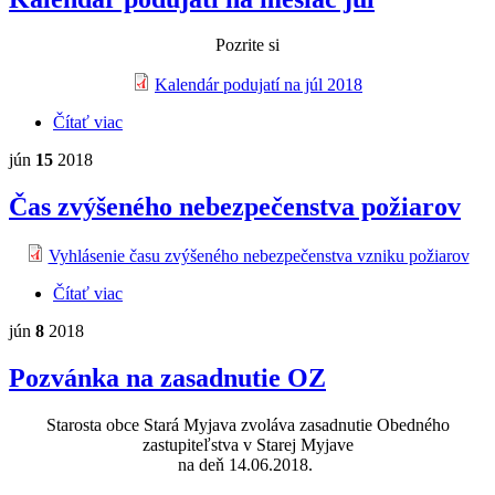
Pozrite si
Kalendár podujatí na júl 2018
Čítať viac
o Kalendár podujatí na mesiac júl
jún
15
2018
Čas zvýšeného nebezpečenstva požiarov
Vyhlásenie času zvýšeného nebezpečenstva vzniku požiarov
Čítať viac
o Čas zvýšeného nebezpečenstva požiarov
jún
8
2018
Pozvánka na zasadnutie OZ
Starosta obce Stará Myjava zvoláva zasadnutie Obedného
zastupiteľstva v Starej Myjave
na deň 14.06.2018.