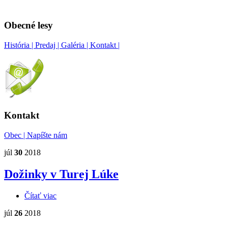
Obecné lesy
História |
Predaj |
Galéria |
Kontakt |
Kontakt
Obec |
Napíšte nám
júl
30
2018
Dožinky v Turej Lúke
Čítať viac
o Dožinky v Turej Lúke
júl
26
2018