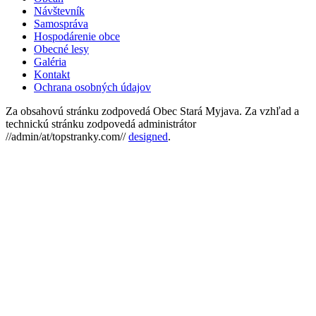
Návštevník
Samospráva
Hospodárenie obce
Obecné lesy
Galéria
Kontakt
Ochrana osobných údajov
Za obsahovú stránku zodpovedá Obec Stará Myjava. Za vzhľad a
technickú stránku zodpovedá administrátor
//admin/at/topstranky.com//
designed
.