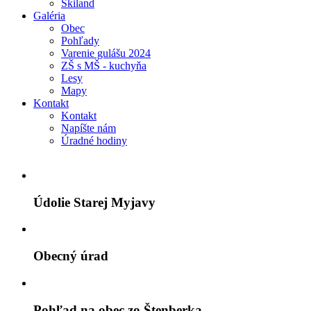
Skiland
Galéria
Obec
Pohľady
Varenie gulášu 2024
ZŠ s MŠ - kuchyňa
Lesy
Mapy
Kontakt
Kontakt
Napíšte nám
Úradné hodiny
Údolie Starej Myjavy
Obecný úrad
Pohľad na obec zo Štenberka