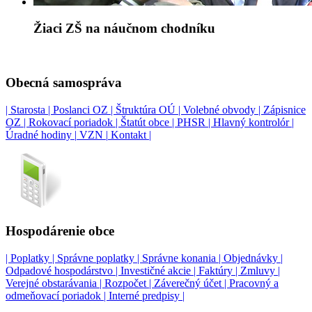
Žiaci ZŠ na náučnom chodníku
Obecná samospráva
| Starosta |
Poslanci OZ |
Štruktúra OÚ |
Volebné obvody |
Zápisnice
OZ |
Rokovací poriadok |
Štatút obce |
PHSR |
Hlavný kontrolór |
Úradné hodiny |
VZN |
Kontakt |
Hospodárenie obce
| Poplatky |
Správne poplatky |
Správne konania |
Objednávky |
Odpadové hospodárstvo |
Investičné akcie |
Faktúry |
Zmluvy |
Verejné obstarávania |
Rozpočet |
Záverečný účet |
Pracovný a
odmeňovací poriadok |
Interné predpisy |