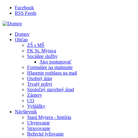
Skočiť na hlavný obsah
Facebook
RSS Feeds
Domov
Občan
ZŠ s MŠ
FK St. Myjava
Sociálne služby
Ako postupovať
Formuláre na stiahnutie
Hlasenie rozhlasu na mail
Osobný údaj
Trvalý pobyt
Spoločný stavebný úrad
Zámery
CO
Vyhlášky
Návštevník
Stará Myjava - história
Ubytovanie
Stravovanie
Bežecké lyžovanie