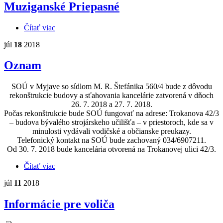
Muziganské Priepasné
Čítať viac
o Muziganské Priepasné
júl
18
2018
Oznam
SOÚ v Myjave so sídlom M. R. Štefánika 560/4 bude z dôvodu
rekonštrukcie budovy a sťahovania kancelárie zatvorená v dňoch
26. 7. 2018 a 27. 7. 2018.
Počas rekonštrukcie bude SOÚ fungovať na adrese: Trokanova 42/3
– budova bývalého strojárskeho učilišťa – v priestoroch, kde sa v
minulosti vydávali vodičské a občianske preukazy.
Telefonický kontakt na SOÚ bude zachovaný 034/6907211.
Od 30. 7. 2018 bude kancelária otvorená na Trokanovej ulici 42/3.
Čítať viac
o Oznam
júl
11
2018
Informácie pre voliča