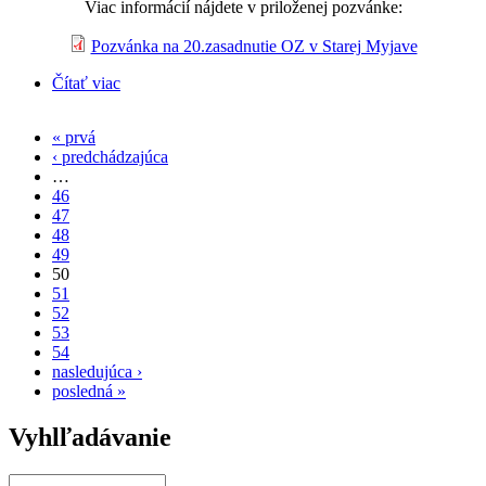
Viac informácií nájdete v priloženej pozvánke:
Pozvánka na 20.zasadnutie OZ v Starej Myjave
Čítať viac
o Pozvánka na zasadnutie OZ
« prvá
Stránky
‹ predchádzajúca
…
46
47
48
49
50
51
52
53
54
nasledujúca ›
posledná »
Vyhlľadávanie
Vyhľadávanie