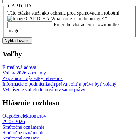
CAPTCHA
Táto otázka slúži ako ochrana pred spamovacími robotmi
What code is in the image?
*
Enter the characters shown in the
image.
Voľby
E-mailová adresa
Voľby 2026 - oznamy
Zápisnica - výsledky referenda
Informácie o podmienkach práva voliť a práva byť volený
Vyhlásenie volieb do orgánov samosprávy
Hlásenie rozhlasu
Odpočet elektromerov
29.07.2026
Smútočné oznámenie
Smútočné oznámenie
Smútočné oznamy