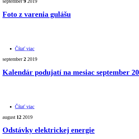
september
9
2019
Foto z varenia gulášu
Čítať viac
o Foto z varenia gulášu
september
2
2019
Kalendár podujatí na mesiac september 2
Čítať viac
o Kalendár podujatí na mesiac september 2019
august
12
2019
Odstávky elektrickej energie