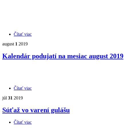
Čítať viac
o Odstávky elektrickej energie
august
1
2019
Kalendár podujatí na mesiac august 2019
Čítať viac
o Kalendár podujatí na mesiac august 2019
júl
31
2019
Súťaž vo varení gulášu
Čítať viac
o Súťaž vo varení gulášu