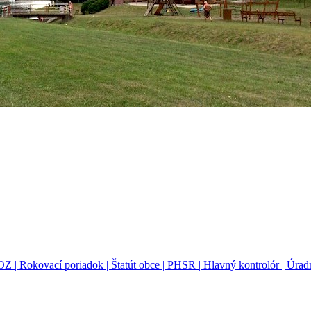
OZ |
Rokovací poriadok |
Štatút obce |
PHSR |
Hlavný kontrolór |
Úradn