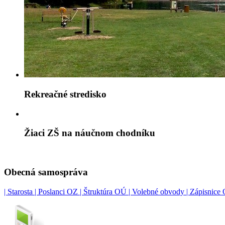
Rekreačné stredisko
Žiaci ZŠ na náučnom chodníku
Obecná samospráva
| Starosta |
Poslanci OZ |
Štruktúra OÚ |
Volebné obvody |
Zápisnice 