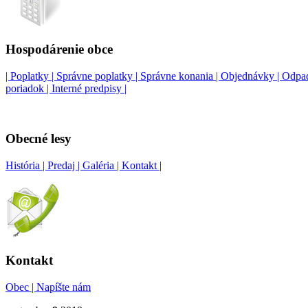
Hospodárenie obce
| Poplatky |
Správne poplatky |
Správne konania |
Objednávky |
Odpad
poriadok |
Interné predpisy |
Obecné lesy
História |
Predaj |
Galéria |
Kontakt |
Kontakt
Obec |
Napíšte nám