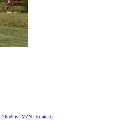
é hodiny |
VZN |
Kontakt |