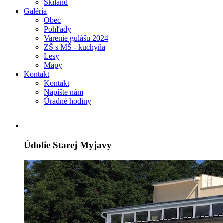
Skiland
Galéria
Obec
Pohľady
Varenie gulášu 2024
ZŠ s MŠ - kuchyňa
Lesy
Mapy
Kontakt
Kontakt
Napíšte nám
Úradné hodiny
Údolie Starej Myjavy