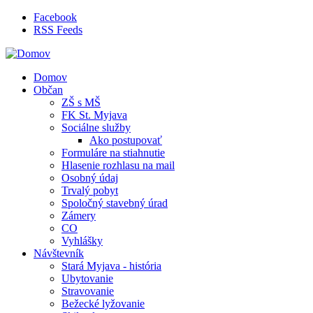
Skočiť na hlavný obsah
Facebook
RSS Feeds
Domov
Občan
ZŠ s MŠ
FK St. Myjava
Sociálne služby
Ako postupovať
Formuláre na stiahnutie
Hlasenie rozhlasu na mail
Osobný údaj
Trvalý pobyt
Spoločný stavebný úrad
Zámery
CO
Vyhlášky
Návštevník
Stará Myjava - história
Ubytovanie
Stravovanie
Bežecké lyžovanie